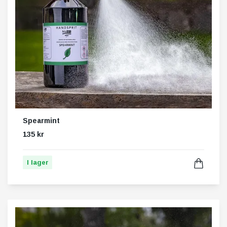
Spearmint
135 kr
I lager